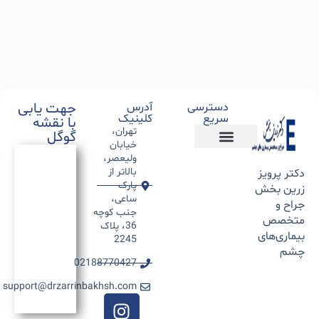
جهت یابی
دسترسی
آدرس
سریع
کلینیک
با نقشه
تهران،
گوگل
خیابان
ولیعصر،
بالاتر از
دکتر پرویز
پارک
زرین بخش
ساعی،
جراح و
جنب کوچه
متخصص
36، پلاک
بیماری‌های
2245
چشم
02188770427
support@drzarrinbakhsh.com